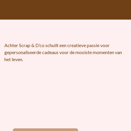
Wie ben ik?
Achter Scrap & D’co schuilt een creatieve passie voor
gepersonaliseerde cadeaus voor de mooiste momenten van
het leven.
Aarzel niet om contact met mij op te nemen, ik ga graag elke
creatieve uitdaging aan!​
Scrap & D'Co
7780 Comines