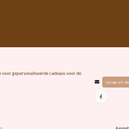
ie voor gepersonaliseerde cadeaus voor de
scrap-et-d
ga graag elke creatieve uitdaging aan!​
Aangeb