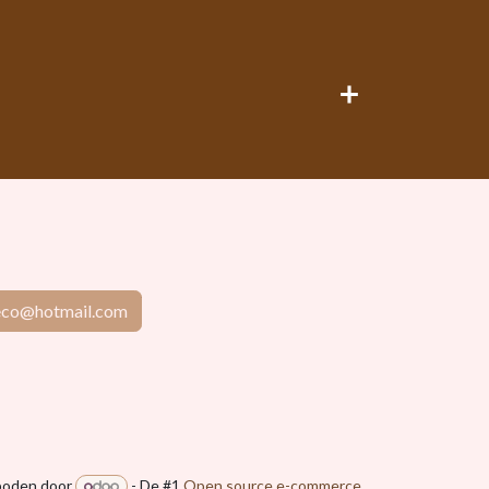
Scrap & D'Co
eco@hotmail.com
7780 Comines
oden door
- De #1
Open source e-commerce