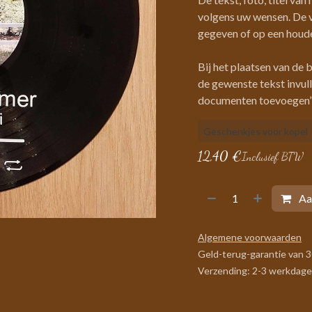
volgens uw wensen. De 
gegeven of op een houd
Bij het plaatsen van de b
de gewenste tekst invull
documenten toevoegen”. 
Geschenkjes voor kopel
12,40
€
Inclusief BTW
Aa
Algemene voorwaarden
Geld-terug-garantie van 
Verzending: 2-3 werkdag