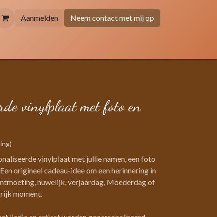
Aanmelden
Neem contact met mij op
rde vinylplaat met foto en
ing)
aliseerde vinylplaat met jullie namen, een foto
. Een origineel cadeau-idee om een herinnering in
ontmoeting, huwelijk, verjaardag, Moederdag of
grijk moment.
 het liedje en artiest worden gepersonaliseerd