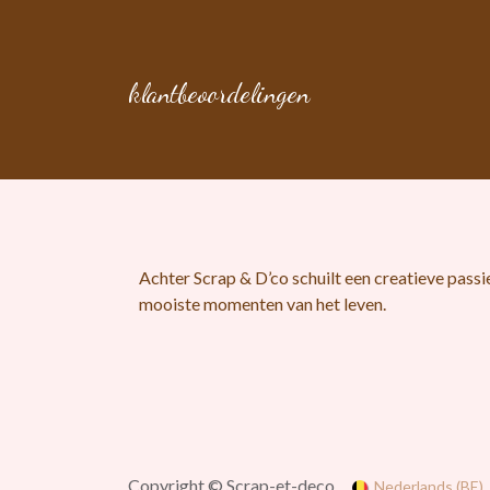
klantbeoordelingen
Wie ben ik?
Achter Scrap & D’co schuilt een creatieve pass
mooiste momenten van het leven.
Aarzel niet om contact met mij op te nemen, ik 
Copyright © Scrap-et-deco
Nederlands (BE)