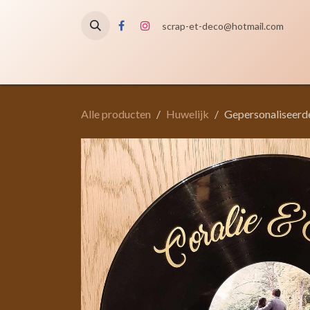
Overslaan naar inhoud
scrap-et-deco@hotmail.com
Startpagina
Shop
Gelegenheden
Voor uw
Alle producten
Huwelijk
Gepersonaliseerde 