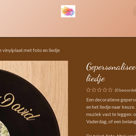
 evenementen
Wie ben ik?
vinylplaat met foto en liedje
Gepersonalisee
liedje
(0 beoordel
Een decoratieve geperson
en het liedje naar keuze
muziek vast te leggen: 
Vaderdag, of een belan
De tekst, foto, titel van